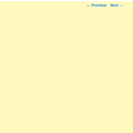
Post navigation
←
Previous
Next
→