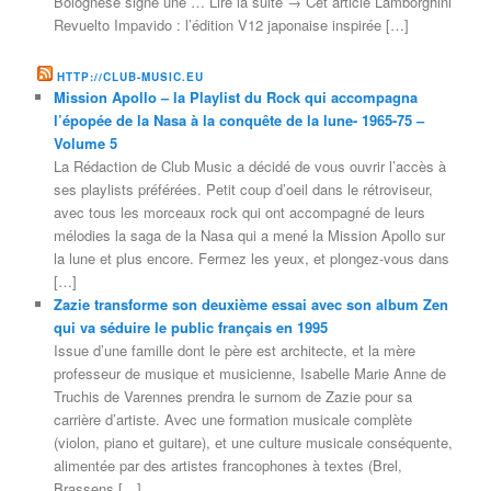
Bolognese signe une … Lire la suite → Cet article Lamborghini
Revuelto Impavido : l’édition V12 japonaise inspirée […]
HTTP://CLUB-MUSIC.EU
Mission Apollo – la Playlist du Rock qui accompagna
l’épopée de la Nasa à la conquête de la lune- 1965-75 –
Volume 5
La Rédaction de Club Music a décidé de vous ouvrir l’accès à
ses playlists préférées. Petit coup d’oeil dans le rétroviseur,
avec tous les morceaux rock qui ont accompagné de leurs
mélodies la saga de la Nasa qui a mené la Mission Apollo sur
la lune et plus encore. Fermez les yeux, et plongez-vous dans
[…]
Zazie transforme son deuxième essai avec son album Zen
qui va séduire le public français en 1995
Issue d’une famille dont le père est architecte, et la mère
professeur de musique et musicienne, Isabelle Marie Anne de
Truchis de Varennes prendra le surnom de Zazie pour sa
carrière d’artiste. Avec une formation musicale complète
(violon, piano et guitare), et une culture musicale conséquente,
alimentée par des artistes francophones à textes (Brel,
Brassens […]