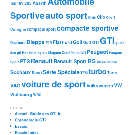
Automobile
Abarth
205
16V
16S
Sportive
auto sport
Clio
Civic
Clio 3
compacte sportive
compacte sport
Cologne
GTI
Dieppe
Fiat
Golf
Ford
Golf GTI
Dearborn
F4R
guide
Peugeot
Opel
des gti
Honda
Megane
intégrale
Petite GTI
Peugeot
Renault
RS
PTS
Renault Sport
Rüsselsheim
Sport
turbo
Série Spéciale
Sochaux
Sport
Turin
TFSI
voiture de sport
VAG
VW
Volkswagen
Wolfsburg
WRC
PAGES
Accueil Guide des GTI.fr
Chronologie GTI
Essais
Essais Index