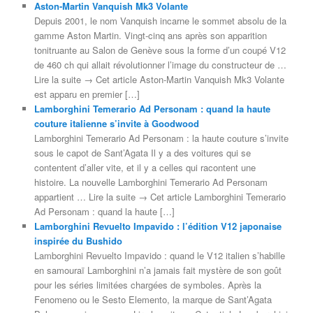
Aston-Martin Vanquish Mk3 Volante
Depuis 2001, le nom Vanquish incarne le sommet absolu de la
gamme Aston Martin. Vingt-cinq ans après son apparition
tonitruante au Salon de Genève sous la forme d’un coupé V12
de 460 ch qui allait révolutionner l’image du constructeur de …
Lire la suite → Cet article Aston-Martin Vanquish Mk3 Volante
est apparu en premier […]
Lamborghini Temerario Ad Personam : quand la haute
couture italienne s’invite à Goodwood
Lamborghini Temerario Ad Personam : la haute couture s’invite
sous le capot de Sant’Agata Il y a des voitures qui se
contentent d’aller vite, et il y a celles qui racontent une
histoire. La nouvelle Lamborghini Temerario Ad Personam
appartient … Lire la suite → Cet article Lamborghini Temerario
Ad Personam : quand la haute […]
Lamborghini Revuelto Impavido : l’édition V12 japonaise
inspirée du Bushido
Lamborghini Revuelto Impavido : quand le V12 italien s’habille
en samouraï Lamborghini n’a jamais fait mystère de son goût
pour les séries limitées chargées de symboles. Après la
Fenomeno ou le Sesto Elemento, la marque de Sant’Agata