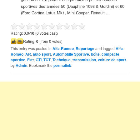
sportives des années 50 (Dauphine 1093 & Gordini) et 60
(Ford Cortina Lotus Mk1, Mini Cooper, Renault ...
Rating: 0.0/
10
(0 votes cast)
Rating:
0
(from 0 votes)
This entry was posted in
Alfa-Romeo
,
Reportage
and tagged
Alfa-
Romeo
,
AR
,
auto sport
,
Automobile Sportive
,
boîte
,
compacte
sportive
,
Fiat
,
GTI
,
TCT
,
Technique
,
transmission
,
voiture de sport
by
Admin
. Bookmark the
permalink
.