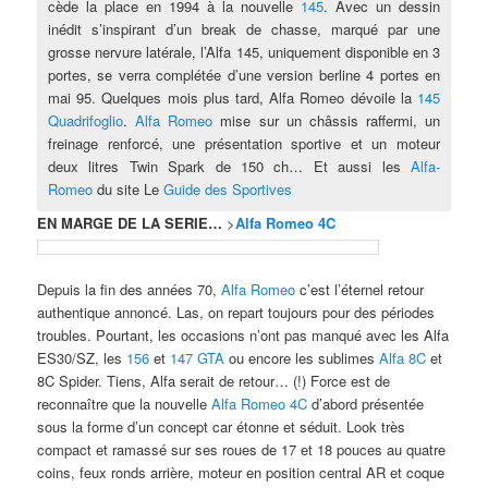
cède la place en 1994 à la nouvelle
145
. Avec un dessin
inédit s’inspirant d’un break de chasse, marqué par une
grosse nervure latérale, l’Alfa 145, uniquement disponible en 3
portes, se verra complétée d’une version berline 4 portes en
mai 95. Quelques mois plus tard, Alfa Romeo dévoile la
145
Quadrifoglio
.
Alfa Romeo
mise sur un châssis raffermi,
un
freinage renforcé, une présentation sportive et un moteur
deux litres Twin Spark de 150 ch… Et aussi les
Alfa-
Romeo
du site Le
Guide des Sportives
EN MARGE DE LA SERIE…
>
Alfa Romeo 4C
Depuis la fin des années 70,
Alfa Romeo
c’est l’éternel retour
authentique annoncé. Las, on repart toujours pour des périodes
troubles. Pourtant, les occasions n’ont pas manqué avec les Alfa
ES30/SZ, les
156
et
147 GTA
ou encore les sublimes
Alfa 8C
et
8C Spider. Tiens, Alfa serait de retour… (!) Force est de
reconnaître que la nouvelle
Alfa Romeo 4C
d’abord présentée
sous la forme d’un concept car étonne et séduit. Look très
compact et ramassé sur ses roues de 17 et 18 pouces au quatre
coins, feux ronds
arrière, moteur en position central AR et coque