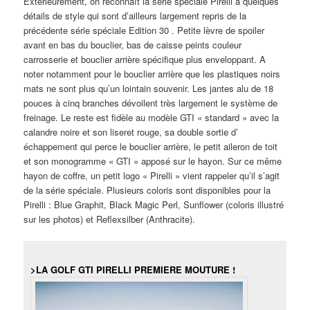
Extérieurement, on reconnaît la série spéciale Pirelli à quelques
détails de style qui sont d’ailleurs largement repris de la
précédente série spéciale Edition 30 . Petite lèvre de spoiler
avant en bas du bouclier, bas de caisse peints couleur
carrosserie et bouclier arrière spécifique plus enveloppant. A
noter notamment pour le bouclier arrière que les plastiques noirs
mats ne sont plus qu’un lointain souvenir. Les jantes alu de 18
pouces à cinq branches dévoilent très largement le système de
freinage. Le reste est fidèle au modèle GTI « standard » avec la
calandre noire et son liseret rouge, sa double sortie d’
échappement qui perce le bouclier arrière, le petit aileron de toit
et son monogramme « GTI » apposé sur le hayon. Sur ce même
hayon de coffre, un petit logo « Pirelli » vient rappeler qu’il s’agit
de la série spéciale. Plusieurs coloris sont disponibles pour la
Pirelli : Blue Graphit, Black Magic Perl, Sunflower (coloris illustré
sur les photos) et Reflexsilber (Anthracite).
>LA GOLF GTI PIRELLI PREMIERE MOUTURE !