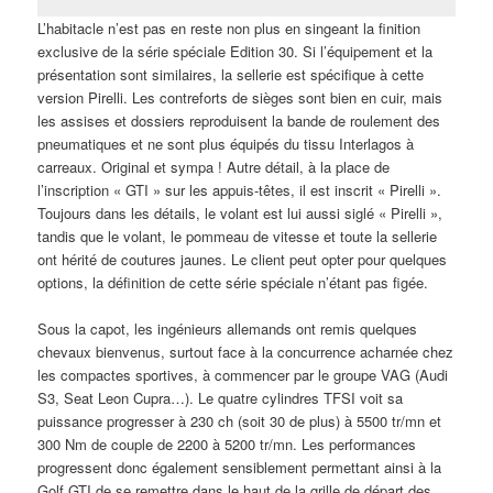
L’habitacle n’est pas en reste non plus en singeant la finition
exclusive de la série spéciale Edition 30. Si l’équipement et la
présentation sont similaires, la sellerie est spécifique à cette
version Pirelli. Les contreforts de sièges sont bien en cuir, mais
les assises et dossiers reproduisent la bande de roulement des
pneumatiques et ne sont plus équipés du tissu Interlagos à
carreaux. Original et sympa ! Autre détail, à la place de
l’inscription « GTI » sur les appuis-têtes, il est inscrit « Pirelli ».
Toujours dans les détails, le volant est lui aussi siglé « Pirelli »,
tandis que le volant, le pommeau de vitesse et toute la sellerie
ont hérité de coutures jaunes. Le client peut opter pour quelques
options, la définition de cette série spéciale n’étant pas figée.
Sous la capot, les ingénieurs allemands ont remis quelques
chevaux bienvenus, surtout face à la concurrence acharnée chez
les compactes sportives, à commencer par le groupe VAG (Audi
S3, Seat Leon Cupra…). Le quatre cylindres TFSI voit sa
puissance progresser à 230 ch (soit 30 de plus) à 5500 tr/mn et
300 Nm de couple de 2200 à 5200 tr/mn. Les performances
progressent donc également sensiblement permettant ainsi à la
Golf GTI de se remettre dans le haut de la grille de départ des