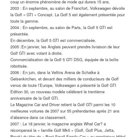
coup un énorme phénomène de mode qui durera 15 ans.
2003 : En septembre, au salon de Francfort, Volkswagen dévoile
la Golf « GTI » Concept. La Golf 5 est également présentée pour
toute la gamme.
2004 : En septembre, au salon de Paris, la Golf 5 GTI est
présentée.
En décembre, la Golf 5 GTI est commercialisée.
2005 :En janvier, les Anglais peuvent prendre livraison de leur
Golf GTI avec volant à droite.
Commercialisation de la Golf 5 GTI DSG, équipée de la boîte
robotisée.
2006 : En juin, dans la Veltins Arena de Schalke à
Gelsenkirchen, et devant des milliers de conducteurs de Golf
venus de toute l’Europe, Volkswagen a présenté la Golf GTI
Edition 30, un nouveau modèle célébrant le trentième
anniversaire de la Golf GTI.
Le Magazine Car and Driver retient la Golf GTI parmi les 10
meilleures voitures de 2007 sur 55 prétendantes après 21 ans
d’absence dans ce classement.
2007 : Le 18 janvier, le magazine anglais What Car? a
récompensé la « famille Golf Mk5 » (Golf, Golf Plus, Jetta,
Break) du titre de « Best Small Family Car » au prestigieux Hôtel