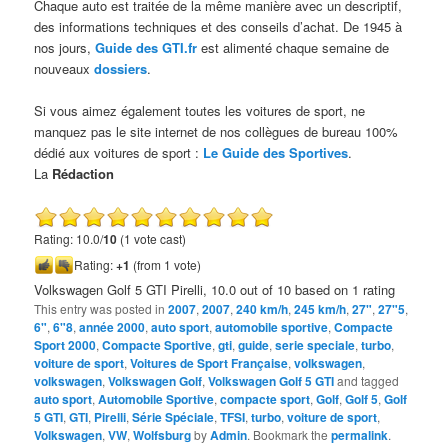
Chaque auto est traitée de la même manière avec un descriptif,
des informations techniques et des conseils d’achat. De 1945 à
nos jours,
Guide des GTI.fr
est alimenté chaque semaine de
nouveaux
dossiers
.
Si vous aimez également toutes les voitures de sport, ne
manquez pas le site internet de nos collègues de bureau 100%
dédié aux voitures de sport :
Le Guide des Sportives
.
La
Rédaction
Rating: 10.0/
10
(1 vote cast)
Rating:
+1
(from 1 vote)
Volkswagen Golf 5 GTI Pirelli
,
10.0
out of
10
based on
1
rating
This entry was posted in
2007
,
2007
,
240 km/h
,
245 km/h
,
27"
,
27"5
,
6"
,
6"8
,
année 2000
,
auto sport
,
automobile sportive
,
Compacte
Sport 2000
,
Compacte Sportive
,
gti
,
guide
,
serie speciale
,
turbo
,
voiture de sport
,
Voitures de Sport Française
,
volkswagen
,
volkswagen
,
Volkswagen Golf
,
Volkswagen Golf 5 GTI
and tagged
auto sport
,
Automobile Sportive
,
compacte sport
,
Golf
,
Golf 5
,
Golf
5 GTI
,
GTI
,
Pirelli
,
Série Spéciale
,
TFSI
,
turbo
,
voiture de sport
,
Volkswagen
,
VW
,
Wolfsburg
by
Admin
. Bookmark the
permalink
.