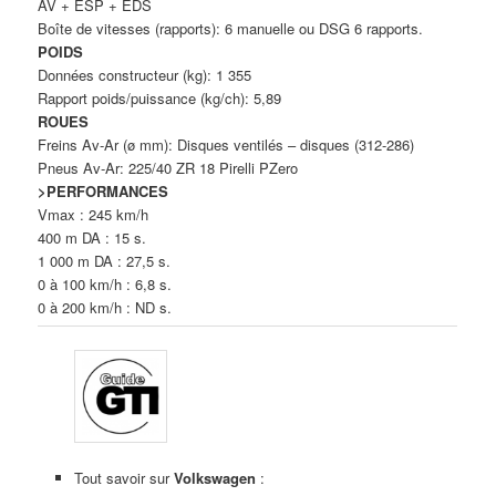
AV + ESP + EDS
Boîte de vitesses (rapports): 6 manuelle ou DSG 6 rapports.
POIDS
Données constructeur (kg): 1 355
Rapport poids/puissance (kg/ch): 5,89
ROUES
Freins Av-Ar (ø mm): Disques ventilés – disques (312-286)
Pneus Av-Ar: 225/40 ZR 18 Pirelli PZero
>PERFORMANCES
Vmax : 245 km/h
400 m DA : 15 s.
1 000 m DA : 27,5 s.
0 à 100 km/h : 6,8 s.
0 à 200 km/h : ND s.
Tout savoir sur
Volkswagen
: